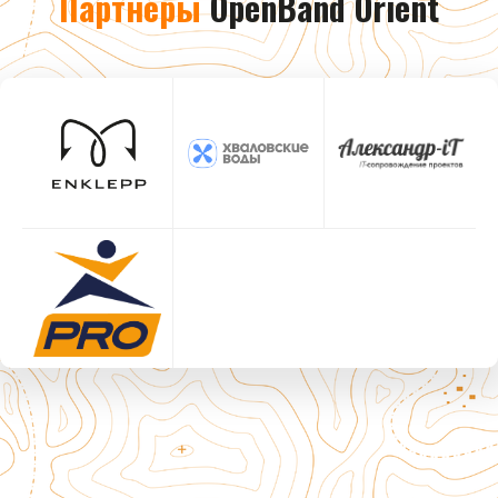
Партнёры
OpenBand Orient