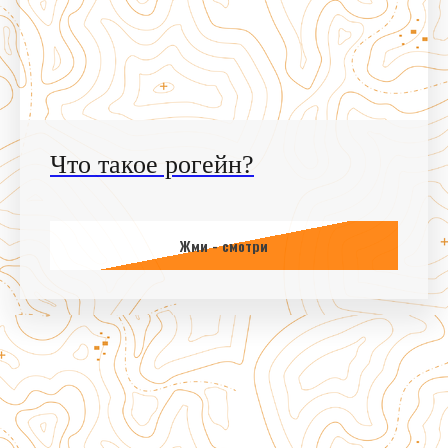
Что такое рогейн?
Жми - смотри