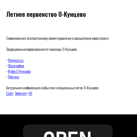
Летнее первенство О-Кунцево
Соревнования по спортивному ориентированию в дисциплине кросс-спринт.
Традиционные соревнования от команды О-Кунцево.
•
Результаты
•
Фотографии
•
Кубок О-Кунцево
•
Рейтинг
Актуальная информация о событиях в социальных сетях О-Кунцево:
Сайт
•
Telegram
•
VK