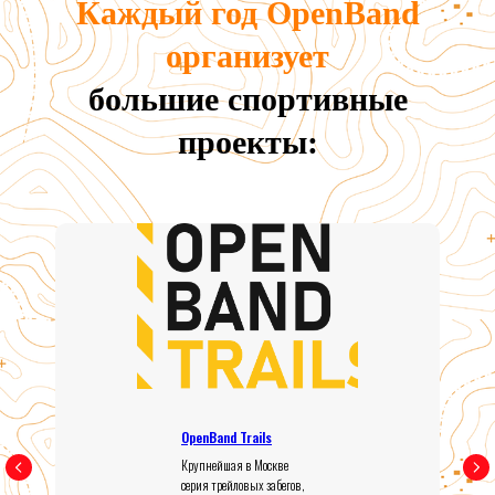
Каждый год OpenBand
организует
большие спортивные
проекты:
OpenBand Trails
Крупнейшая в Москве
серия трейловых забегов,