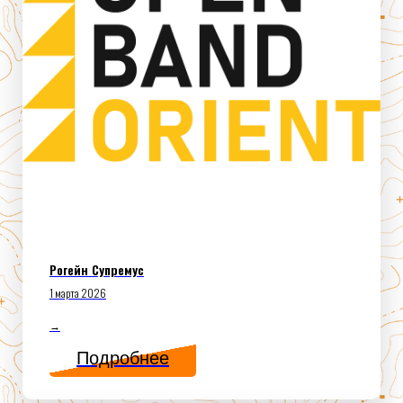
Рогейн Супремус
1 марта 2026
→