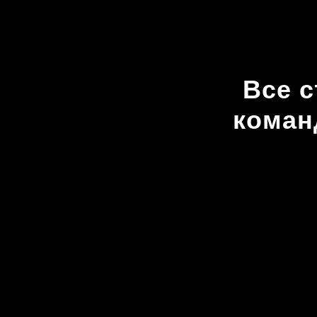
Все 
коман